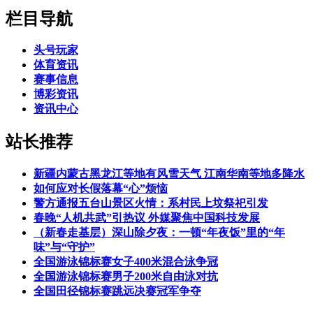
栏目导航
头号玩家
体育资讯
赛事信息
博彩资讯
资讯中心
站长推荐
新疆内蒙古黑龙江等地有风雪天气 江南华南等地多降水
如何应对长假落幕“心”烦恼
警方通报五台山景区火情：系村民上坟祭祀引发
春晚“人机共武”引热议 外媒聚焦中国科技发展
（新春走基层）深山除夕夜：一顿“年夜饭”里的“年
味”与“守护”
全国游泳锦标赛女子400米混合泳争冠
全国游泳锦标赛男子200米自由泳对抗
全国田径锦标赛跳远决赛冠军争夺