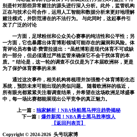
别是针对那些异常赌注的源头进行深入分析。此外，监管机构
正在与技术公司合作，运用人工智能和数据分析来更好地理解
赌注模式，并防范潜在的不法行为。 与此同时，这起事件引
发了广泛的讨论
一方面，足球粉丝和公众关心赛事的纯洁性和公平性；另
一方面，它也暴露出体育博彩领域可能存在的漏洞和风险。体
育评论员布鲁诺·费雷拉提出：“虽然博彩是现代体育不可或缺
的一部分，但必须通过严格监管来确保它不会干扰体育的本
质。” 结论是，这一轮的调查不仅仅是为了本届欧洲杯，更是
为了保护体育赛事的未来
通过这次事件，相关机构将梳理并加强整个体育博彩生态
系统，预防未来可能出现的类似问题。 随着欧洲杯的临近，
所有眼光都紧紧关注着调查结果，并希望在这场欧洲足球盛事
中，每一场比赛都能展现出公平竞争的真正魅力。
上一篇：
独家解析！NBA快船黑马押注趋势揭秘
下一篇：
爆炸新闻！NBA勇士黑马胜率惊人
【返回列表页】
Copyright © 2024-2026 头号玩家博