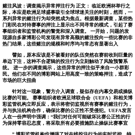
赌注风波：调查揭示异常押注行为 正文： 临近欧洲杯举行之
际，本应是欧洲足球盛事吸引全球球迷关注的时刻，然而，一
系列异常的赌注行为却突然成为焦点。根据最新调查，某些热
门彩民在对待赛事的押注上显示出不同寻常的模式，引起了赛
事组织者和监管机构的警觉和深入调查。 一开始，问题的发
现源自多家博彩公司发现有异常高额的赌注投向一些比赛的非
热门结果，这些赌注的规模和时序均与常态有显著出入
譬如，原本应该是不被看好的队伍突然在赛前收到巨量的
单边下注，这种不合逻辑的投注行为立刻触动了风险预警系
统。 进一步的调查揭示，这些异常的押注似乎来自一小群彩
民。他们在不同的博彩网站上用高度一致的策略押注，造成了
市场的巨大扭曲
针对这一现象，警方介入调查，疑似存在内幕交易或操纵
比赛的可能。 赛事组织者欧洲足球联合会（UEFA）和相关博
彩监管机构立即反应，表示将密切监视所有赛事的赌注行为，
并与执法机构合作，确保比赛的公正性不受侵犯。UEFA发言
人在一份声明中强调：“我们对任何可能破坏比赛公正性的行
为保持零容忍态度，将采取所有必要措施防止操纵比赛事宜
” 博彩监管机构也增强了对在线投注行为的实时监控，特