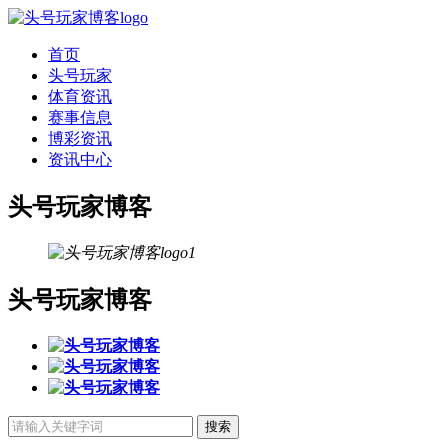
首页
头号玩家
体育资讯
赛事信息
博彩资讯
资讯中心
头号玩家博客
头号玩家博客