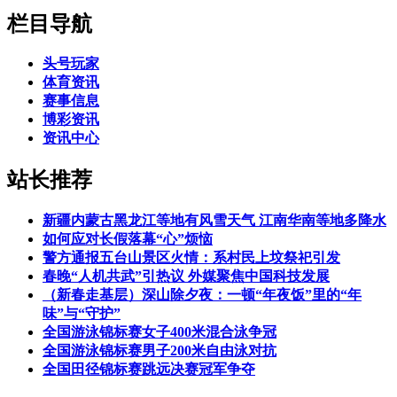
栏目导航
头号玩家
体育资讯
赛事信息
博彩资讯
资讯中心
站长推荐
新疆内蒙古黑龙江等地有风雪天气 江南华南等地多降水
如何应对长假落幕“心”烦恼
警方通报五台山景区火情：系村民上坟祭祀引发
春晚“人机共武”引热议 外媒聚焦中国科技发展
（新春走基层）深山除夕夜：一顿“年夜饭”里的“年
味”与“守护”
全国游泳锦标赛女子400米混合泳争冠
全国游泳锦标赛男子200米自由泳对抗
全国田径锦标赛跳远决赛冠军争夺