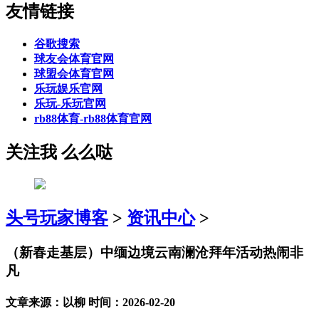
友情链接
谷歌搜索
球友会体育官网
球盟会体育官网
乐玩娱乐官网
乐玩-乐玩官网
rb88体育-rb88体育官网
关注我 么么哒
头号玩家博客
>
资讯中心
>
（新春走基层）中缅边境云南澜沧拜年活动热闹非
凡
文章来源：以柳 时间：2026-02-20