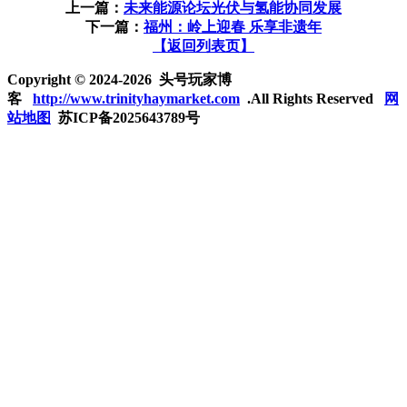
上一篇：
未来能源论坛光伏与氢能协同发展
下一篇：
福州：岭上迎春 乐享非遗年
【返回列表页】
Copyright © 2024-2026 头号玩家博
客
http://www.trinityhaymarket.com
.All Rights Reserved
网
站地图
苏ICP备2025643789号