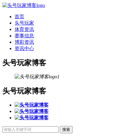
首页
头号玩家
体育资讯
赛事信息
博彩资讯
资讯中心
头号玩家博客
头号玩家博客