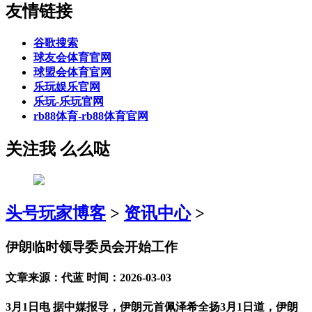
友情链接
谷歌搜索
球友会体育官网
球盟会体育官网
乐玩娱乐官网
乐玩-乐玩官网
rb88体育-rb88体育官网
关注我 么么哒
头号玩家博客
>
资讯中心
>
伊朗临时领导委员会开始工作
文章来源：代蓝 时间：2026-03-03
3月1日电 据中媒报导，伊朗元首佩泽希全扬3月1日道，伊朗