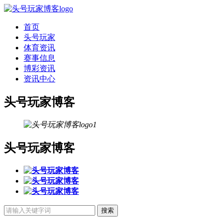
首页
头号玩家
体育资讯
赛事信息
博彩资讯
资讯中心
头号玩家博客
头号玩家博客