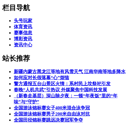
栏目导航
头号玩家
体育资讯
赛事信息
博彩资讯
资讯中心
站长推荐
新疆内蒙古黑龙江等地有风雪天气 江南华南等地多降水
如何应对长假落幕“心”烦恼
警方通报五台山景区火情：系村民上坟祭祀引发
春晚“人机共武”引热议 外媒聚焦中国科技发展
（新春走基层）深山除夕夜：一顿“年夜饭”里的“年
味”与“守护”
全国游泳锦标赛女子400米混合泳争冠
全国游泳锦标赛男子200米自由泳对抗
全国田径锦标赛跳远决赛冠军争夺