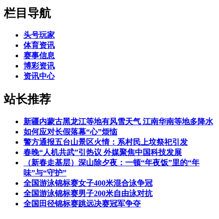
栏目导航
头号玩家
体育资讯
赛事信息
博彩资讯
资讯中心
站长推荐
新疆内蒙古黑龙江等地有风雪天气 江南华南等地多降水
如何应对长假落幕“心”烦恼
警方通报五台山景区火情：系村民上坟祭祀引发
春晚“人机共武”引热议 外媒聚焦中国科技发展
（新春走基层）深山除夕夜：一顿“年夜饭”里的“年
味”与“守护”
全国游泳锦标赛女子400米混合泳争冠
全国游泳锦标赛男子200米自由泳对抗
全国田径锦标赛跳远决赛冠军争夺