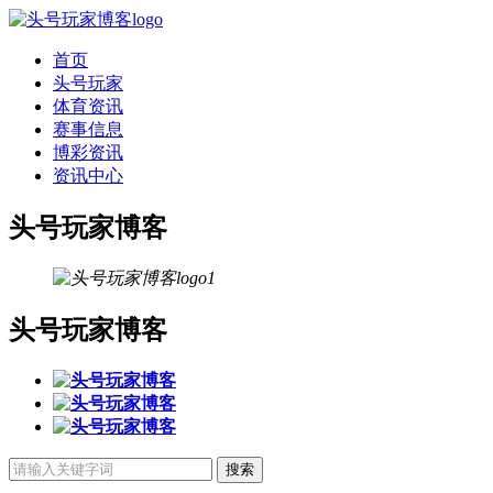
首页
头号玩家
体育资讯
赛事信息
博彩资讯
资讯中心
头号玩家博客
头号玩家博客