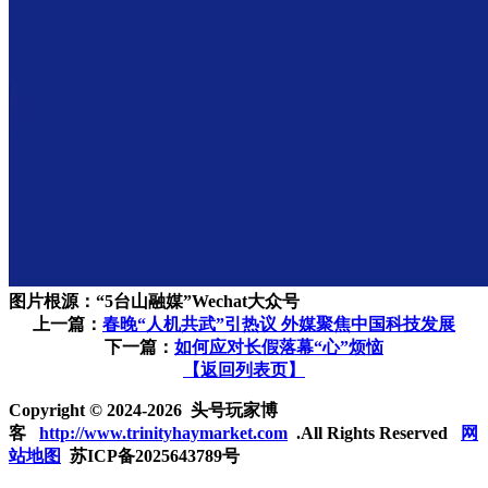
图片根源：“5台山融媒”Wechat大众号
上一篇：
春晚“人机共武”引热议 外媒聚焦中国科技发展
下一篇：
如何应对长假落幕“心”烦恼
【返回列表页】
Copyright © 2024-2026 头号玩家博
客
http://www.trinityhaymarket.com
.All Rights Reserved
网
站地图
苏ICP备2025643789号